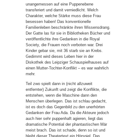
unangemessen auf eine Puppenebene
transferiert und damit verniedlicht. Welch
Charakter, welche Stärke muss diese Frau
besessen haben! Das konventionelle
Familienleben beschränkte ihren Wissensdrang.
Der Gatte las für sie in Bibliotheken Bücher und
veröffentlichte ihre Gedanken in die Royal
Society, die Frauen noch verboten war. Drei
Kinder gebar sie, mit 36 starb sie an Krebs.
Gedimmt wird dieses Leben hier in der
Diskothek des Leipziger Schauspielhauses auf
einen Mutter-Tochter-Konflikt – es war wahrlich
mehr.
Teil zwo spielt dann in (nicht allzuweit
entfernter) Zukunft und zeigt die Konflikte, die
entstehen, wenn die Maschine dann den
Menschen überlegen. Das ist schlau gedacht,
ist es doch das Gegenbild zu den unerhörten
Gedanken der Frau Ada. Da die Akteure jedoch
auch hier sehr puppenhaft agieren, liegt das
dramatische Potential der phantastischen Mär
meist brach. Das ist schade, denn so ist und
bleibt dieser Theatertext ein Hörspiel. Das