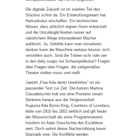
Die digitale Zukunft ist im zweiten Teil des
Stückes schon da. Ein Entwicklungsteam hat
Homunkulus erschaffen. Ein technisches
Wesen, dass plötzlich eignen Geist entwickelt
und die Unzulänglichkeiten seiner auf
natürlichem Wege entstandenen Macher
aufdeckt. Ja, Gefühle kann man simulieren,
denken kann die Maschine weitaus besser, sich
verstellen auch. Sind die Tränen echt oder wie
in den daily soaps nur Schauspielkunst? Fragen
über Fragen über Fragen, die zeitgemäßes
Theater stellen muss und stellt.
Jawohl „Frau Ada denkt Unerhörtes“ ist ein
passender Text zur Zeit. Die Autorin Martina
Clavadetscher holt uns eine Pionierin neuen
Denkens heraus aus der Vergessenheit:
Augusta Ada Byron King, Countess of Lovelace,
lebte von 1815 bis 1852 wirklich und gilt heute
der Wissenschaft als erste Programmiererin.
Insofern ist Adas Geschichte des Erzählens
wert. Doch wohnt dieser Nacherzählung kaum
Dramatik inne. Die Konflikte werden