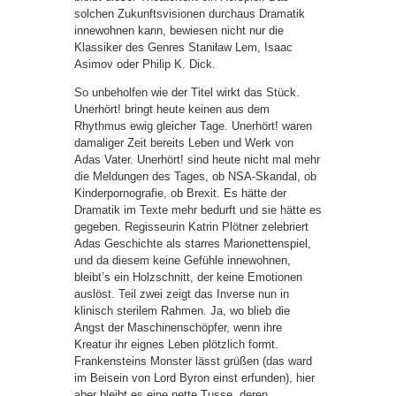
solchen Zukunftsvisionen durchaus Dramatik
innewohnen kann, bewiesen nicht nur die
Klassiker des Genres Staniław Lem, Isaac
Asimov oder Philip K. Dick.
So unbeholfen wie der Titel wirkt das Stück.
Unerhört! bringt heute keinen aus dem
Rhythmus ewig gleicher Tage. Unerhört! waren
damaliger Zeit bereits Leben und Werk von
Adas Vater. Unerhört! sind heute nicht mal mehr
die Meldungen des Tages, ob NSA-Skandal, ob
Kinderpornografie, ob Brexit. Es hätte der
Dramatik im Texte mehr bedurft und sie hätte es
gegeben. Regisseurin Katrin Plötner zelebriert
Adas Geschichte als starres Marionettenspiel,
und da diesem keine Gefühle innewohnen,
bleibt’s ein Holzschnitt, der keine Emotionen
auslöst. Teil zwei zeigt das Inverse nun in
klinisch sterilem Rahmen. Ja, wo blieb die
Angst der Maschinenschöpfer, wenn ihre
Kreatur ihr eignes Leben plötzlich formt.
Frankensteins Monster lässt grüßen (das ward
im Beisein von Lord Byron einst erfunden), hier
aber bleibt es eine nette Tusse, deren