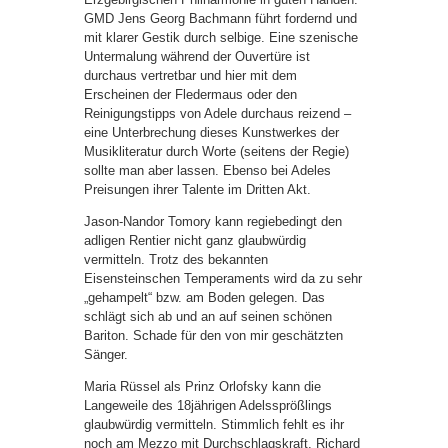
GMD Jens Georg Bachmann führt fordernd und
mit klarer Gestik durch selbige. Eine szenische
Untermalung während der Ouvertüre ist
durchaus vertretbar und hier mit dem
Erscheinen der Fledermaus oder den
Reinigungstipps von Adele durchaus reizend –
eine Unterbrechung dieses Kunstwerkes der
Musikliteratur durch Worte (seitens der Regie)
sollte man aber lassen. Ebenso bei Adeles
Preisungen ihrer Talente im Dritten Akt.
Jason-Nandor Tomory kann regiebedingt den
adligen Rentier nicht ganz glaubwürdig
vermitteln. Trotz des bekannten
Eisensteinschen Temperaments wird da zu sehr
„gehampelt“ bzw. am Boden gelegen. Das
schlägt sich ab und an auf seinen schönen
Bariton. Schade für den von mir geschätzten
Sänger.
Maria Rüssel als Prinz Orlofsky kann die
Langeweile des 18jährigen Adelssprößlings
glaubwürdig vermitteln. Stimmlich fehlt es ihr
noch am Mezzo mit Durchschlagskraft. Richard