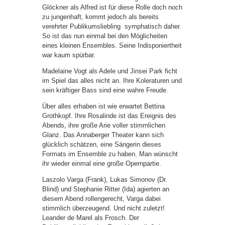
Glöckner als Alfred ist für diese Rolle doch noch
zu jungenhaft, kommt jedoch als bereits
verehrter Publikumsliebling symphatisch daher.
So ist das nun einmal bei den Möglicheiten
eines kleinen Ensembles. Seine Indisponiertheit
war kaum spürbar.
Madelaine Vogt als Adele und Jinsei Park ficht
im Spiel das alles nicht an. Ihre Koleraturen und
sein kräftiger Bass sind eine wahre Freude.
Über alles erhaben ist wie erwartet Bettina
Grothkopf. Ihre Rosalinde ist das Ereignis des
Abends, ihre große Arie voller stimmlichen
Glanz. Das Annaberger Theater kann sich
glücklich schätzen, eine Sängerin dieses
Formats im Ensemble zu haben. Man wünscht
ihr wieder einmal eine große Opernpartie.
Laszolo Varga (Frank), Lukas Simonov (Dr.
Blind) und Stephanie Ritter (Ida) agierten an
diesem Abend rollengerecht, Varga dabei
stimmlich überzeugend. Und nicht zuletzt!
Leander de Marel als Frosch. Der