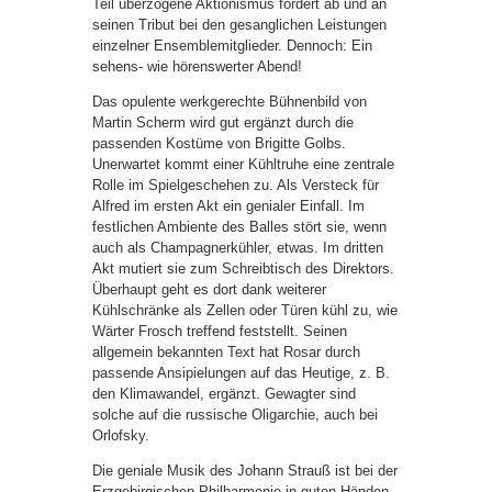
Teil überzogene Aktionismus fordert ab und an
seinen Tribut bei den gesanglichen Leistungen
einzelner Ensemblemitglieder. Dennoch: Ein
sehens- wie hörenswerter Abend!
Das opulente werkgerechte Bühnenbild von
Martin Scherm wird gut ergänzt durch die
passenden Kostüme von Brigitte Golbs.
Unerwartet kommt einer Kühltruhe eine zentrale
Rolle im Spielgeschehen zu. Als Versteck für
Alfred im ersten Akt ein genialer Einfall. Im
festlichen Ambiente des Balles stört sie, wenn
auch als Champagnerkühler, etwas. Im dritten
Akt mutiert sie zum Schreibtisch des Direktors.
Überhaupt geht es dort dank weiterer
Kühlschränke als Zellen oder Türen kühl zu, wie
Wärter Frosch treffend feststellt. Seinen
allgemein bekannten Text hat Rosar durch
passende Ansipielungen auf das Heutige, z. B.
den Klimawandel, ergänzt. Gewagter sind
solche auf die russische Oligarchie, auch bei
Orlofsky.
Die geniale Musik des Johann Strauß ist bei der
Erzgebirgischen Philharmonie in guten Händen.