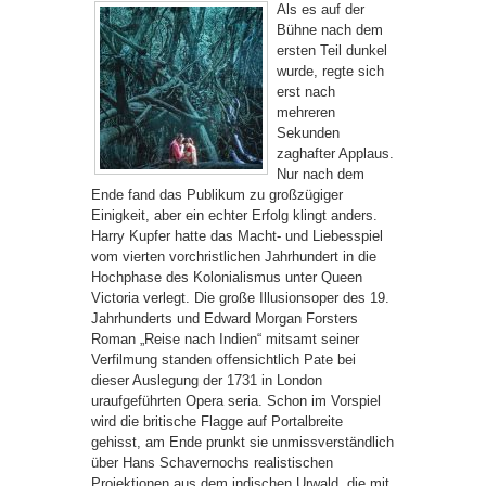
Als es auf der
Bühne nach dem
ersten Teil dunkel
wurde, regte sich
erst nach
mehreren
Sekunden
zaghafter Applaus.
Nur nach dem
Ende fand das Publikum zu großzügiger
Einigkeit, aber ein echter Erfolg klingt anders.
Harry Kupfer hatte das Macht- und Liebesspiel
vom vierten vorchristlichen Jahrhundert in die
Hochphase des Kolonialismus unter Queen
Victoria verlegt. Die große Illusionsoper des 19.
Jahrhunderts und Edward Morgan Forsters
Roman „Reise nach Indien“ mitsamt seiner
Verfilmung standen offensichtlich Pate bei
dieser Auslegung der 1731 in London
uraufgeführten Opera seria. Schon im Vorspiel
wird die britische Flagge auf Portalbreite
gehisst, am Ende prunkt sie unmissverständlich
über Hans Schavernochs realistischen
Projektionen aus dem indischen Urwald, die mit