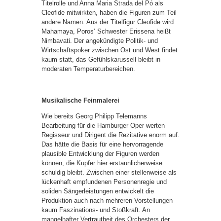
Titelrolle und Anna Maria Strada del Pó als
Cleofide mitwirkten, haben die Figuren zum Teil
andere Namen. Aus der Titelfigur Cleofide wird
Mahamaya, Poros‘ Schwester Erissena heißt
Nimbavati. Der angekündigte Politik- und
Wirtschaftspoker zwischen Ost und West findet
kaum statt, das Gefühlskarussell bleibt in
moderaten Temperaturbereichen.
Musikalische Feinmalerei
Wie bereits Georg Philipp Telemanns
Bearbeitung für die Hamburger Oper werten
Regisseur und Dirigent die Rezitative enorm auf.
Das hätte die Basis für eine hervorragende
plausible Entwicklung der Figuren werden
können, die Kupfer hier erstaunlicherweise
schuldig bleibt. Zwischen einer stellenweise als
lückenhaft empfundenen Personenregie und
soliden Sängerleistungen entwickelt die
Produktion auch nach mehreren Vorstellungen
kaum Faszinations- und Stoßkraft. An
mangelhafter Vertrautheit des Orchesters der