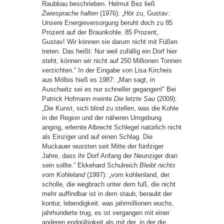
Raubbau beschrieben. Helmut Bez ließ
Zwiesprache halten
(1976): „Hör zu, Gustav:
Unsere Energieversorgung beruht doch zu 85
Prozent auf der Braunkohle. 85 Prozent,
Gustav! Wir können sie darum nicht mit Füßen
treten. Das heißt: Nur weil zufällig ein Dorf hier
steht, können wir nicht auf 250 Millionen Tonnen
verzichten.“ In der Eingabe von Lisa Kircheis
aus Mölbis hieß es 1987: „Man sagt, in
Auschwitz sei es nur schneller gegangen!“ Bei
Patrick Hofmann meinte
Die letzte Sau
(2009):
„Die Kunst, sich blind zu stellen, was die Kohle
in der Region und der näheren Umgebung
anging, erlernte Albrecht Schlegel natürlich nicht
als Einziger und auf einen Schlag. Die
Muckauer wussten seit Mitte der fünfziger
Jahre, dass ihr Dorf Anfang der Neunziger dran
sein sollte.“ Ekkehard Schulreich
Bleibt nichts
vom Kohleland
(1997): „vom kohlenland, der
scholle, die wegbrach unter dem fuß, die nicht
mehr auffindbar ist in dem staub, beraubt der
kontur, lebendigkeit. was jahrmillionen wuchs,
jahrhunderte trug, es ist vergangen mit einer
anderen endgültigkeit als mit der, in der die