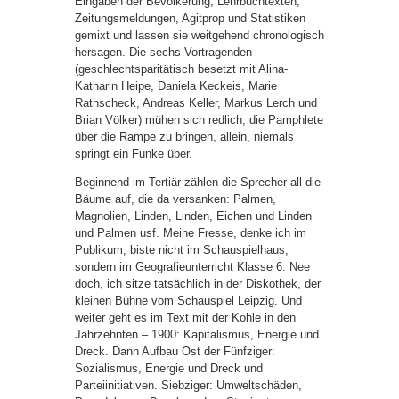
Eingaben der Bevölkerung, Lehrbuchtexten,
Zeitungsmeldungen, Agitprop und Statistiken
gemixt und lassen sie weitgehend chronologisch
hersagen. Die sechs Vortragenden
(geschlechtsparitätisch besetzt mit Alina-
Katharin Heipe, Daniela Keckeis, Marie
Rathscheck, Andreas Keller, Markus Lerch und
Brian Völker) mühen sich redlich, die Pamphlete
über die Rampe zu bringen, allein, niemals
springt ein Funke über.
Beginnend im Tertiär zählen die Sprecher all die
Bäume auf, die da versanken: Palmen,
Magnolien, Linden, Linden, Eichen und Linden
und Palmen usf. Meine Fresse, denke ich im
Publikum, biste nicht im Schauspielhaus,
sondern im Geografieunterricht Klasse 6. Nee
doch, ich sitze tatsächlich in der Diskothek, der
kleinen Bühne vom Schauspiel Leipzig. Und
weiter geht es im Text mit der Kohle in den
Jahrzehnten – 1900: Kapitalismus, Energie und
Dreck. Dann Aufbau Ost der Fünfziger:
Sozialismus, Energie und Dreck und
Parteiinitiativen. Siebziger: Umweltschäden,