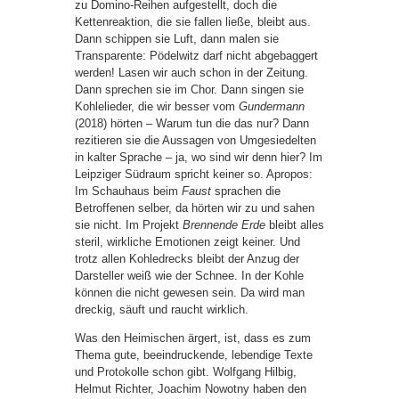
zu Domino-Reihen aufgestellt, doch die
Kettenreaktion, die sie fallen ließe, bleibt aus.
Dann schippen sie Luft, dann malen sie
Transparente: Pödelwitz darf nicht abgebaggert
werden! Lasen wir auch schon in der Zeitung.
Dann sprechen sie im Chor. Dann singen sie
Kohlelieder, die wir besser vom
Gundermann
(2018) hörten – Warum tun die das nur? Dann
rezitieren sie die Aussagen von Umgesiedelten
in kalter Sprache – ja, wo sind wir denn hier? Im
Leipziger Südraum spricht keiner so. Apropos:
Im Schauhaus beim
Faust
sprachen die
Betroffenen selber, da hörten wir zu und sahen
sie nicht. Im Projekt
Brennende Erde
bleibt alles
steril, wirkliche Emotionen zeigt keiner. Und
trotz allen Kohledrecks bleibt der Anzug der
Darsteller weiß wie der Schnee. In der Kohle
können die nicht gewesen sein. Da wird man
dreckig, säuft und raucht wirklich.
Was den Heimischen ärgert, ist, dass es zum
Thema gute, beeindruckende, lebendige Texte
und Protokolle schon gibt. Wolfgang Hilbig,
Helmut Richter, Joachim Nowotny haben den