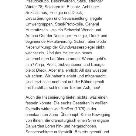
Pseudokrupp, Beschwerden, Stasi, strenger
Winter 78, Soldaten im Einsatz. Achtziger:
Sozialismus, Energie und Dreck,
Devastierungen und Neuansiedlung, illegale
Umweltgruppen, Stasi-Protokolle, General
Hummitzsch – so ein Schwein! Wende und
Aufbau Ost der Neunziger: Energie, Dreck und
beginnende Rekultivierung. Schön, aber blöde
Nebenwirkung: der Grundwasserspiegel sinkt,
wächst nix. Und das Heute: ein neues
Unternehmen hat übernommen. Worum geht’s
ihm? Ah ja, Profit, Subventionen und Energie,
bleibt Dreck. Aber mal ehrlich: All das wussten
wir schon. Wir haben‘s erlebt und mitgemacht.
Und jetzt alles nochmal auf die Bühne geholt
mit furchtbar schlechten Texten: Ach, nee!
Auch die Inszenierung bietet nichts, was einen
fesseln könnte. Die sechs Gestalten in weißen
Overalls wirken wie
Stalker
(1979) in der
unbekannten Zone. Überhaupt: Keine Bewegung
von ihnen, die dramaturgisch einen Sinn ergäbe
Da werden Loren hin- und hergeschoben.
Sonnenschirme aufgestellt. Briketts gecurlt und