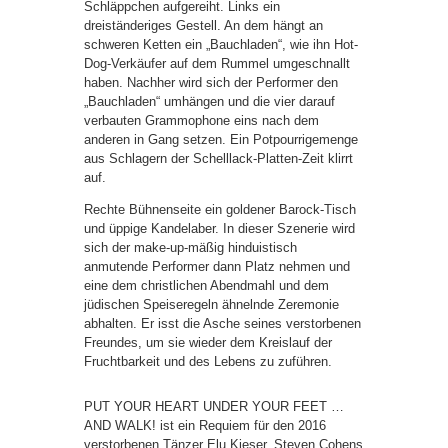
Schläppchen aufgereiht. Links ein
dreiständeriges Gestell. An dem hängt an
schweren Ketten ein „Bauchladen“, wie ihn Hot-
Dog-Verkäufer auf dem Rummel umgeschnallt
haben. Nachher wird sich der Performer den
„Bauchladen“ umhängen und die vier darauf
verbauten Grammophone eins nach dem
anderen in Gang setzen. Ein Potpourrigemenge
aus Schlagern der Schelllack-Platten-Zeit klirrt
auf.
Rechte Bühnenseite ein goldener Barock-Tisch
und üppige Kandelaber. In dieser Szenerie wird
sich der make-up-mäßig hinduistisch
anmutende Performer dann Platz nehmen und
eine dem christlichen Abendmahl und dem
jüdischen Speiseregeln ähnelnde Zeremonie
abhalten. Er isst die Asche seines verstorbenen
Freundes, um sie wieder dem Kreislauf der
Fruchtbarkeit und des Lebens zu zuführen.
PUT YOUR HEART UNDER YOUR FEET …
AND WALK! ist ein Requiem für den 2016
verstorbenen Tänzer Elu Kieser, Steven Cohens