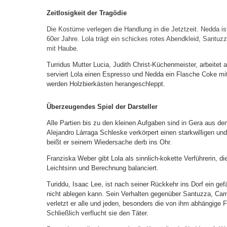
Zeitlosigkeit der Tragödie
Die Kostüme verlegen die Handlung in die Jetztzeit. Nedda is
60er Jahre. Lola trägt ein schickes rotes Abendkleid, Santuz
mit Haube.
Turridus Mutter Lucia, Judith Christ-Küchenmeister, arbeitet 
serviert Lola einen Espresso und Nedda ein Flasche Coke mit
werden Holzbierkästen herangeschleppt.
Überzeugendes Spiel der Darsteller
Alle Partien bis zu den kleinen Aufgaben sind in Gera aus 
Alejandro Lárraga Schleske verkörpert einen starkwilligen und
beißt er seinem Wiedersache derb ins Ohr.
Franziska Weber gibt Lola als sinnlich-kokette Verführerin, d
Leichtsinn und Berechnung balanciert.
Turiddu, Isaac Lee, ist nach seiner Rückkehr ins Dorf ein ge
nicht ablegen kann. Sein Verhalten gegenüber Santuzza, Camil
verletzt er alle und jeden, besonders die von ihm abhängige Fra
Schließlich verflucht sie den Täter.