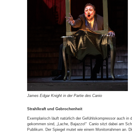
James Edgar Knight
in der Partie des Canio
Strahlkraft und Gebrochenheit
Exemplarisch läuft natürlich der Gefühlskompressor auch in de
gekommen sind, „Lache, Bajazzo!“ Canio sitzt dabei am Schm
Publikum. Der Spiegel mutet wie einem Monitorrahmen an. Die