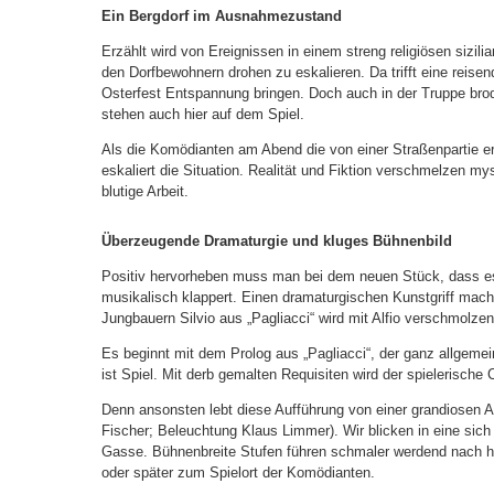
Ein Bergdorf im Ausnahmezustand
Erzählt wird von Ereignissen in einem streng religiösen sizil
den Dorfbewohnern drohen zu eskalieren. Da trifft eine reisen
Osterfest Entspannung bringen. Doch auch in der Truppe brod
stehen auch hier auf dem Spiel.
Als die Komödianten am Abend die von einer Straßenpartie erh
eskaliert die Situation. Realität und Fiktion verschmelzen my
blutige Arbeit.
Überzeugende Dramaturgie und kluges Bühnenbild
Positiv hervorheben muss man bei dem neuen Stück, dass es 
musikalisch klappert. Einen dramaturgischen Kunstgriff mach
Jungbauern Silvio aus „Pagliacci“ wird mit Alfio verschmolzen
Es beginnt mit dem Prolog aus „Pagliacci“, der ganz allgemei
ist Spiel. Mit derb gemalten Requisiten wird der spielerische
Denn ansonsten lebt diese Aufführung von einer grandiosen 
Fischer; Beleuchtung Klaus Limmer). Wir blicken in eine si
Gasse. Bühnenbreite Stufen führen schmaler werdend nach hi
oder später zum Spielort der Komödianten.