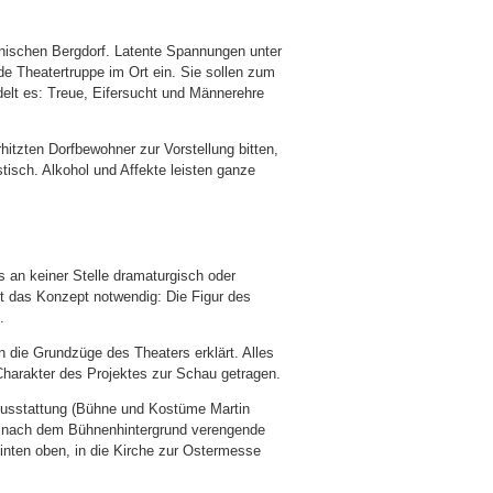
ianischen Bergdorf. Latente Spannungen unter
de Theatertruppe im Ort ein. Sie sollen zum
elt es: Treue, Eifersucht und Männerehre
itzten Dorfbewohner zur Vorstellung bitten,
stisch. Alkohol und Affekte leisten ganze
an keiner Stelle dramaturgisch oder
t das Konzept notwendig: Die Figur des
.
n die Grundzüge des Theaters erklärt. Alles
 Charakter des Projektes zur Schau getragen.
Ausstattung (Bühne und Kostüme Martin
ch nach dem Bühnenhintergrund verengende
nten oben, in die Kirche zur Ostermesse