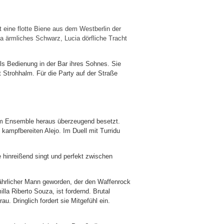
t eine flotte Biene aus dem Westberlin der
za ärmliches Schwarz, Lucia dörfliche Tracht
als Bedienung in der Bar ihres Sohnes. Sie
 Strohhalm. Für die Party auf der Straße
dem Ensemble heraus überzeugend besetzt.
 kampfbereiten Alejo. Im Duell mit Turridu
ie hinreißend singt und perfekt zwischen
fährlicher Mann geworden, der den Waffenrock
la Riberto Souza, ist fordernd. Brutal
u. Dringlich fordert sie Mitgefühl ein.