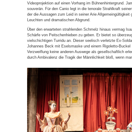
Videoprojektion auf einen Vorhang im Bühnenhintergrund. Ja
souverän. Für den Canio legt in die tenorale Strahlkraft sein
der die Aussagen zum Leid in seiner Arie Allgemeingültigkeit g
Leuchten und dramatischen Abgrund.
Über den erwarteten strahlenden Schmelz hinaus vermag Isaa
Schärfe von Peitschenhieben zu geben. Er bietet so überzeug
vielschichtigen Turridu an. Dieser seelisch verletzte Ex-Sold
Johannes Beck mit Eselsmaske und einem Rigoletto-Buckel si
Verzweiflung keine anderen Auswege als gesellschaftlich erle
durch Ambivalenz die Tragik der Männlichkeit bloß, wenn man