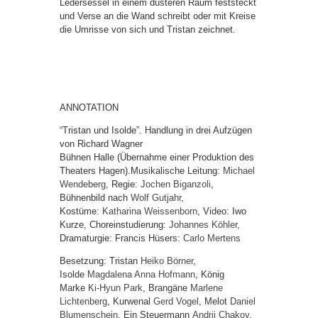
Ledersessel in einem düsteren Raum feststeckt
und Verse an die Wand schreibt oder mit Kreise
die Umrisse von sich und Tristan zeichnet.
ANNOTATION
“Tristan und Isolde”. Handlung in drei Aufzügen
von Richard Wagner
Bühnen Halle (Übernahme einer Produktion des
Theaters Hagen).Musikalische Leitung:
Michael
Wendeberg
, Regie:
Jochen Biganzoli
,
Bühnenbild nach
Wolf Gutjahr
,
Kostüme:
Katharina Weissenborn
, Video: Iwo
Kurze, Choreinstudierung:
Johannes Köhler
,
Dramaturgie: Francis Hüsers:
Carlo Mertens
Besetzung: Tristan
Heiko Börner
,
Isolde
Magdalena Anna Hofmann
, König
Marke
Ki-Hyun Park
, Brangäne
Marlene
Lichtenberg
, Kurwenal
Gerd Vogel
, Melot
Daniel
Blumenschein
, Ein Steuermann
Andrii Chakov
,