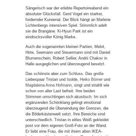
Sängerisch war der erlebte Repertoireabend ein
absoluter Glücksfall. Gerd Vogel ein starker,
fordernder Kurwenal. Der Blick hängt an Marlene
Lichtenbergs intensiven Spiel. Stimmlich adelt
sie die Brangäne. Ki-Hyun Park ist ein
eindrucksvoller König Marke.
Auch die sogenannten kleinen Partien, Melot,
Hirte, Seemann und Steuermann sind mit Daniel
Blumenschein, Robert Sellier, Andrii Chakov in
Halle ausgeglichen und überzeugend besetzt.
Das schönste aber zum Schluss. Das große
Liebespaar Tristan und Isolde,
Heiko Börner
und
Magdalena Anna Hofmann
, singt und strahlt wie
schon von aller Last befreit. Ihre beiden
Stimmen umschlingen sich akustisch. Im sich
ergänzenden Schönklang gelingt emotional
überzeugend die Überwindung der Grenzen, die
die Bilderkästenwelt setzt. Ihre Bereiche sind
unterschiedlich. Tristan in eitles Weiß gekleidet
post vor dem eigenen Groß-Foto an der Wand.
Er liebt eine Frau, die mit ihrem alten IKEA-