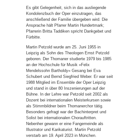
Es gibt Gelegenheit, sich in das ausliegende
Kondolenzbuch der Oper einzutragen, das
anschließend der Familie übergeben wird. Die
Ansprache hält Pfarrer Martin Hundertmark;
Pfarrerin Britta Taddiken spricht Dankgebet und
Fürbitte.
Martin Petzold wurde am 25. Juni 1955 in
Leipzig als Sohn des Theologen Ernst Petzold
geboren. Der Thomaner studierte 1979 bis 1985
an der Hochschule für Musik »Felix
Mendelssohn Bartholdy« Gesang bei Eva
Schubert und Bernd Siegfried Weber. Er war seit
1988 Mitglied im Ensemble der Oper Leipzig
und stand in über 80 Inszenierungen auf der
Bühne. In der Lehre war Petzold seit 2002 als
Dozent bei internationalen Meisterkursen sowie
als Stimmbildner beim Thomanerchor tätig.
Besonders gefragt war der Bachinterpret und
Solist bei internationalen Chorauftritten.
Nebenher gewann er eine Fangemeinde als
Illustrator und Karikaturist. Martin Petzold
verstarb am 19. April 2023 in München.