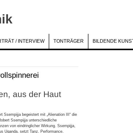
TRÄT / INTERVIEW
TONTRÄGER
BILDENDE KUNS
llspinnerei
en, aus der Haut
t Ssempijja begeistert mit „Alienation III“ die
Robert Ssempijja unterschiedliche
zen von eindringlicher Wirkung. Ssempijja,
 aus Uganda, setzt Tanz, Performance,