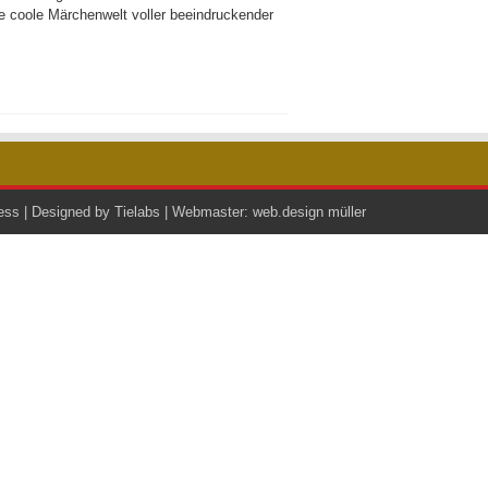
ne coole Märchenwelt voller beeindruckender
ess
| Designed by
Tielabs
| Webmaster:
web.design müller