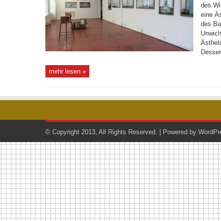
des Wi
eine Ä
des Ba
Unwich
Ästhet
Dessen
mehr lesen »
© Copyright 2013, All Rights Reserved. | Powered by
WordPr