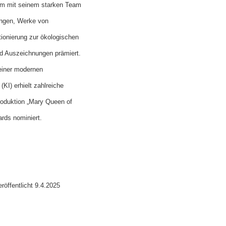
am mit seinem starken Team
rungen, Werke von
ionierung zur ökologischen
nd Auszeichnungen prämiert.
einer modernen
KI) erhielt zahlreiche
roduktion „Mary Queen of
ards nominiert.
röffentlicht 9.4.2025