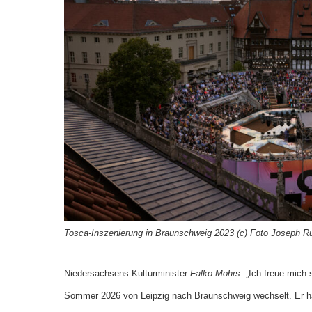
Tosca-Inszenierung in Braunschweig 2023 (c) Foto Joseph R
Niedersachsens Kulturminister
Falko Mohrs:
„Ich freue mich 
Sommer 2026 von Leipzig nach Braunschweig wechselt. Er ha