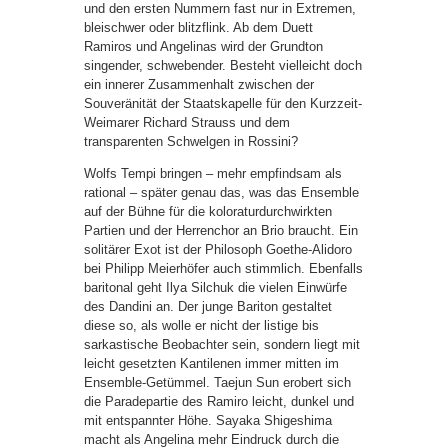
und den ersten Nummern fast nur in Extremen,
bleischwer oder blitzflink. Ab dem Duett
Ramiros und Angelinas wird der Grundton
singender, schwebender. Besteht vielleicht doch
ein innerer Zusammenhalt zwischen der
Souveränität der Staatskapelle für den Kurzzeit-
Weimarer Richard Strauss und dem
transparenten Schwelgen in Rossini?
Wolfs Tempi bringen – mehr empfindsam als
rational – später genau das, was das Ensemble
auf der Bühne für die koloraturdurchwirkten
Partien und der Herrenchor an Brio braucht. Ein
solitärer Exot ist der Philosoph Goethe-Alidoro
bei Philipp Meierhöfer auch stimmlich. Ebenfalls
baritonal geht Ilya Silchuk die vielen Einwürfe
des Dandini an. Der junge Bariton gestaltet
diese so, als wolle er nicht der listige bis
sarkastische Beobachter sein, sondern liegt mit
leicht gesetzten Kantilenen immer mitten im
Ensemble-Getümmel. Taejun Sun erobert sich
die Paradepartie des Ramiro leicht, dunkel und
mit entspannter Höhe. Sayaka Shigeshima
macht als Angelina mehr Eindruck durch die