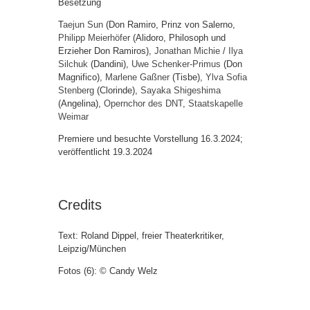
Besetzung
T
aejun Sun
(Don Ramiro, Prinz von Salerno,
Philipp Meierhöfer
(Alidoro, Philosoph und
Erzieher Don Ramiros),
Jonathan Michie
/
Ilya
Silchuk
(Dandini),
Uwe Schenker-Primus
(Don
Magnifico),
Marlene Gaßner
(Tisbe),
Ylva Sofia
Stenberg
(Clorinde),
Sayaka Shigeshima
(Angelina),
Opernchor des DNT
,
Staatskapelle
Weimar
Premiere und besuchte Vorstellung 16.3.2024;
veröffentlicht 19.3.2024
Credits
Text: Roland Dippel, freier Theaterkritiker,
Leipzig/München
Fotos (6): © Candy Welz