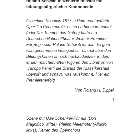
Roland Schwab Inszenierte Rossini mit
bildungsbürgerlicher Komponente
Gioachino Rossini
s 1817 in Rom uraufgeführte
Oper “La Cenerentola, ossia La bontà in trionfo”
(oder Der Triumph des Guten) hatte
am
Deutschen Nationaltheater Weimar Premiere.
Für Regisseur Roland Schwab ist das die gern
wahrgenommene Gelegenheit, einmal über den
Bildungskanon an sich nachzudenken, in dem
er den märchenhaften Figuren des Librettos von
Jacopo Ferretti
die Brands der Klassikerstadt
überhilft und schaut, was rauskommt. Hier ein
Premierenerfolg.
Von Roland H. Dippel
l
Szene mit Uwe Schenker-Primus (Don
Magnifico, Mitte), Philipp Meierhöfer (Alidoro,
links), Herren des Opernchors