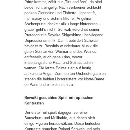
Prinz kommt, zählt nur „Tits and Ass“, da sind
beide nicht pingelig. Nach verlorener Schlacht
packen Clorindina und Tisbetta Lippenstift,
Intimspray und Schminkkoffer. Angelina
Aschenputtel dackelt allzu lange hintendran –
grauer geht’s nicht. Schwab verordnet seiner
Protagonistin Sayaka Shigeshima überwiegend
Depressionsmimik. Damit bebildert Schwab,
bevor er zu Rossinis wunderbarer Musik die
guten Geister von Weimar und des Weines
entfesselt, auch genau das, wovor
krisenängstliche Pisa- und Sozialstudien
warnen. Die letzte Pointe zielt auf lustig
artikulierte Angst: Zum letzten Orchesterglänzen
stehen die beiden Horrorsisters vor Notre-Dame
de Paris und blinzeln sich zu.
Bewußt gesuchtes Spiel mit optischen
Kontrasten
Der erste Teil spielt dagegen vor einer
Bauschutt- und Müllhalde, aus denen sich
einige Figuren herauswälzen. Diese burlesken
Kontraste brauchen Roland Schwab und sein