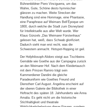
Bühnenbildner Piero Vinciguerra, um das
Wahre, Gute, Schöne desto hymnischer
glänzen zu machen. Weite Strecken der
Handlung sind eine Hommage, eine Phantasie,
eine Paraphrase auf Weimars Bell’Époque um
1800, durch welche die Stadt zum Disneyland
für Intellektuelle aus aller Welt wurde. Wer
Klaus Günzels „Das Weimarer Fürstenhaus“
gelesen hat, weiß, dass Schwab glorifiziert.
Dadurch sieht man erst recht, was die
Schwestern anmacht. Hotspot-Hopping ist geil.
Der Hofphilosoph Alidoro steigt aus Tischbeins
Gemälde wie Goethe aus der Campagna zurück
an den Weimarer Hof. Nach dem Kleidertausch
mit dem Prinzen Ramiro trägt sein
Kammerdiener Dandini die gleiche
Paradeuniform wie Goethes Freund und
Dienstherr Carl August. Angelina erscheint auf
der oberen Galerie der Bibliothek in einer
Hoftracht des späten 18. Jahrhunderts wie Anna
Amalia. Es geht nicht um die historische
Stichhaltigkeit und theatrale
Wirklichkeitsbelastung dieser Figuren, sondern