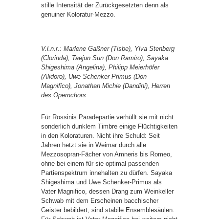
stille Intensität der Zurückgesetzten denn als
genuiner Koloratur-Mezzo.
V.l.n.r.: Marlene Gaßner (Tisbe), Ylva Stenberg
(Clorinda), Taejun Sun (Don Ramiro), Sayaka
Shigeshima (Angelina), Philipp Meierhöfer
(Alidoro), Uwe Schenker-Primus (Don
Magnifico), Jonathan Michie (Dandini), Herren
des Opernchors
Für Rossinis Paradepartie verhüllt sie mit nicht
sonderlich dunklem Timbre einige Flüchtigkeiten
in den Koloraturen. Nicht ihre Schuld: Seit
Jahren hetzt sie in Weimar durch alle
Mezzosopran-Fächer von Amneris bis Romeo,
ohne bei einem für sie optimal passenden
Partienspektrum innehalten zu dürfen. Sayaka
Shigeshima und Uwe Schenker-Primus als
Vater Magnifico, dessen Drang zum Weinkeller
Schwab mit dem Erscheinen bacchischer
Geister bebildert, sind stabile Ensemblesäulen.