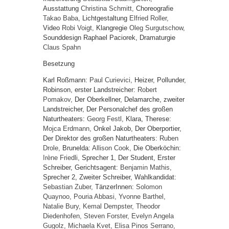
Ausstattung
Christina Schmitt,
Choreografie
Takao Baba,
Lichtgestaltung
Elfried Roller,
Video
Robi Voigt,
Klangregie
Oleg Surgutschow,
Sounddesign Raphael Paciorek, Dramaturgie
Claus Spahn
Besetzung
Karl Roßmann:
Paul Curievici,
Heizer, Pollunder,
Robinson, erster Landstreicher:
Robert
Pomakov,
Der Oberkellner, Delamarche, zweiter
Landstreicher, Der Personalchef des großen
Naturtheaters:
Georg Festl,
Klara, Therese:
Mojca Erdmann,
Onkel Jakob, Der Oberportier,
Der Direktor des großen Naturtheaters:
Ruben
Drole,
Brunelda:
Allison Cook,
Die Oberköchin:
Irène Friedli,
Sprecher 1, Der Student, Erster
Schreiber, Gerichtsagent:
Benjamin Mathis,
Sprecher 2, Zweiter Schreiber, Wahlkandidat:
Sebastian Zuber,
TänzerInnen:
Solomon
Quaynoo,
Pouria Abbasi,
Yvonne Barthel,
Natalie Bury,
Kemal Dempster,
Theodor
Diedenhofen,
Steven Forster,
Evelyn Angela
Gugolz,
Michaela Kvet,
Elisa Pinos Serrano,