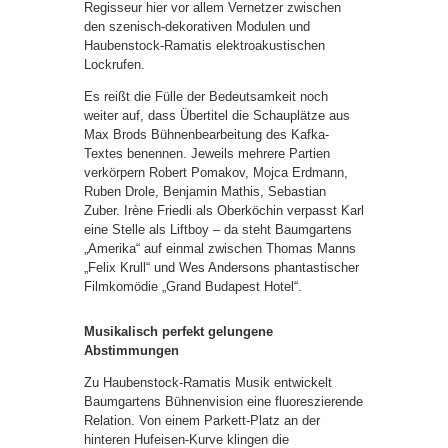
Regisseur hier vor allem Vernetzer zwischen
den szenisch-dekorativen Modulen und
Haubenstock-Ramatis elektroakustischen
Lockrufen.
Es reißt die Fülle der Bedeutsamkeit noch
weiter auf, dass Übertitel die Schauplätze aus
Max Brods Bühnenbearbeitung des Kafka-
Textes benennen. Jeweils mehrere Partien
verkörpern Robert Pomakov, Mojca Erdmann,
Ruben Drole, Benjamin Mathis, Sebastian
Zuber. Irène Friedli als Oberköchin verpasst Karl
eine Stelle als Liftboy – da steht Baumgartens
„Amerika“ auf einmal zwischen Thomas Manns
„Felix Krull“ und Wes Andersons phantastischer
Filmkomödie „Grand Budapest Hotel“.
Musikalisch perfekt gelungene
Abstimmungen
Zu Haubenstock-Ramatis Musik entwickelt
Baumgartens Bühnenvision eine fluoreszierende
Relation. Von einem Parkett-Platz an der
hinteren Hufeisen-Kurve klingen die