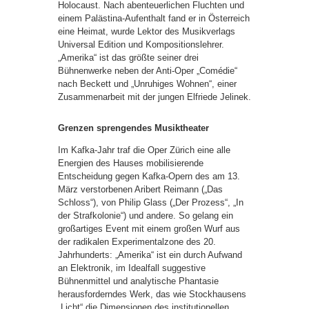
Holocaust. Nach abenteuerlichen Fluchten und
einem Palästina-Aufenthalt fand er in Österreich
eine Heimat, wurde Lektor des Musikverlags
Universal Edition und Kompositionslehrer.
„Amerika“ ist das größte seiner drei
Bühnenwerke neben der Anti-Oper „Comédie“
nach Beckett und „Unruhiges Wohnen“, einer
Zusammenarbeit mit der jungen Elfriede Jelinek.
Grenzen sprengendes Musiktheater
Im Kafka-Jahr traf die Oper Zürich eine alle
Energien des Hauses mobilisierende
Entscheidung gegen Kafka-Opern des am 13.
März verstorbenen Aribert Reimann („Das
Schloss“), von Philip Glass („Der Prozess“, „In
der Strafkolonie“) und andere. So gelang ein
großartiges Event mit einem großen Wurf aus
der radikalen Experimentalzone des 20.
Jahrhunderts: „Amerika“ ist ein durch Aufwand
an Elektronik, im Idealfall suggestive
Bühnenmittel und analytische Phantasie
herausforderndes Werk, das wie Stockhausens
„Licht“ die Dimensionen des institutionellen