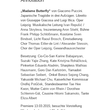
Annotation
„Madame Butterfly“
von Giacomo Puccini.
Japanische Tragödie in drei Aufzügen. Libretto
von Giuseppe Giacosa und Luigi Illica. Oper
Leipzig. Musikalische Leitung
Ivan Repušić
/
Anna Skryleva
, Inszenierung
Aron Stiehl
, Bühne
Frank Philipp Schlößmann
, Kostüme
Sven
Bindseil
, Licht
Raoul Brosch
, Einstudierung
Chor
Thomas Eitler-de Lint
/
Alexander Stessin
,
Chor
der Oper Leipzig
,
Gewandhausorchester
Besetzung: Cio-Cio-San
Karine Babajanyan
,
Suzuki
Yajie Zhang
, Kate
Kristýna Roháčková
,
Pinkerton
Eduardo Aladrén
, Sharpless
Mathias
Hausmann
, Goro
Dan Karlström
, Yamadori
Sebastian Seibert
, Onkel Bonzo
Sejong Chang
,
Yakusidé
Michael Chu
, Kaiserlicher Kommissar
Ondřej Potůček
, Standesbeamter
Tae Hee
Kwon
, Mutter
Catrin von Rhein
/
Dorothee
Schlemm-Gál
, Cousine
Hitomi Sakamoto
, Tante
Eliza Albert
Premiere 13.03.2015; besuchte Vorstellung