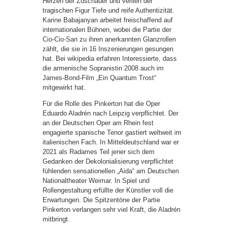
Herzen der Zuschauer und verlieh der
tragischen Figur Tiefe und reife Authentizität.
Karine Babajanyan arbeitet freischaffend auf
internationalen Bühnen, wobei die Partie der
Cio-Cio-San zu ihren anerkannten Glanzrollen
zählt, die sie in 16 Inszenierungen gesungen
hat. Bei wikipedia erfahren Interessierte, dass
die armenische Sopranistin 2008 auch im
James-Bond-Film „Ein Quantum Trost“
mitgewirkt hat.
Für die Rolle des Pinkerton hat die Oper
Eduardo Aladrén nach Leipzig verpflichtet. Der
an der Deutschen Oper am Rhein fest
engagierte spanische Tenor gastiert weltweit im
italienischen Fach. In Mitteldeutschland war er
2021 als Radames Teil jener sich dem
Gedanken der Dekolonialisierung verpflichtet
fühlenden sensationellen „Aida“ am Deutschen
Nationaltheater Weimar. In Spiel und
Rollengestaltung erfüllte der Künstler voll die
Erwartungen. Die Spitzentöne der Partie
Pinkerton verlangen sehr viel Kraft, die Aladrén
mitbringt.