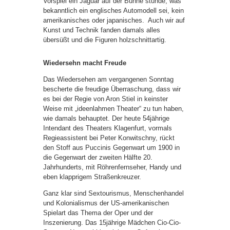
Vorspiel ein Jaguar auf der Bühne stünde, was
bekanntlich ein englisches Automodell sei, kein
amerikanisches oder japanisches. Auch wir auf
Kunst und Technik fanden damals alles
übersüßt und die Figuren holzschnittartig.
Wiedersehn macht Freude
Das Wiedersehen am vergangenen Sonntag
bescherte die freudige Überraschung, dass wir
es bei der Regie von Aron Stiel in keinster
Weise mit „ideenlahmen Theater“ zu tun haben,
wie damals behauptet. Der heute 54jährige
Intendant des Theaters Klagenfurt, vormals
Regieassistent bei Peter Konwitschny, rückt
den Stoff aus Puccinis Gegenwart um 1900 in
die Gegenwart der zweiten Hälfte 20.
Jahrhunderts, mit Röhrenfernseher, Handy und
eben klapprigem Straßenkreuzer.
Ganz klar sind Sextourismus, Menschenhandel
und Kolonialismus der US-amerikanischen
Spielart das Thema der Oper und der
Inszenierung. Das 15jährige Mädchen Cio-Cio-