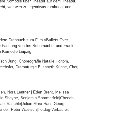
itere Komödie über Theater auf dem Theater.
geht, wer wen zu irgendwas rumkriegt und
 dem Drehbuch zum Film »Bullets Over
 Fassung von Iris Schumacher und Frank
e Komödie Leipzig
sch Jung
, Choreografie
Natalie Holtom
,
rechsler
, Dramaturgie
Elisabeth Kühne
, Chor,
len, Nora Lentner
|
Eden Brent, Melissa
id Shayne, Benjamin Sommerfeld|
Cheech,
ael Raschle|
Julian Marx Hans-Georg
ender, Peter Waelsch|
Hotdog-Verkäufer,