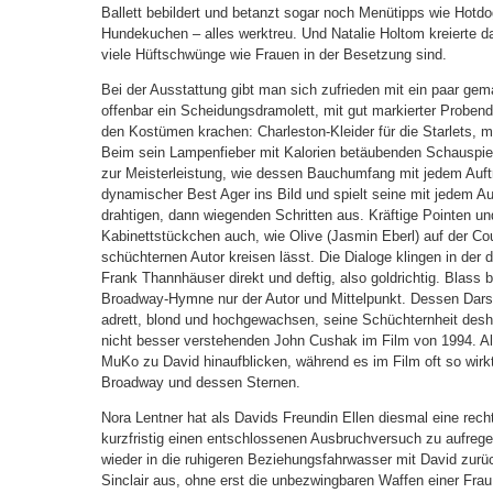
Ballett bebildert und betanzt sogar noch Menütipps wie Hot
Hundekuchen – alles werktreu. Und Natalie Holtom kreierte 
viele Hüftschwünge wie Frauen in der Besetzung sind.
Bei der Ausstattung gibt man sich zufrieden mit ein paar gem
offenbar ein Scheidungsdramolett, mit gut markierter Proben
den Kostümen krachen: Charleston-Kleider für die Starlets, m
Beim sein Lampenfieber mit Kalorien betäubenden Schauspiel
zur Meisterleistung, wie dessen Bauchumfang mit jedem Auftr
dynamischer Best Ager ins Bild und spielt seine mit jedem Auf
drahtigen, dann wiegenden Schritten aus. Kräftige Pointen und
Kabinettstückchen auch, wie Olive (Jasmin Eberl) auf der C
schüchternen Autor kreisen lässt. Die Dialoge klingen in de
Frank Thannhäuser direkt und deftig, also goldrichtig. Blass 
Broadway-Hymne nur der Autor und Mittelpunkt. Dessen Dars
adrett, blond und hochgewachsen, seine Schüchternheit deshalb
nicht besser verstehenden John Cushak im Film von 1994. Alle
MuKo zu David hinaufblicken, während es im Film oft so wir
Broadway und dessen Sternen.
Nora Lentner hat als Davids Freundin Ellen diesmal eine rec
kurzfristig einen entschlossenen Ausbruchversuch zu aufreg
wieder in die ruhigeren Beziehungsfahrwasser mit David zurü
Sinclair aus, ohne erst die unbezwingbaren Waffen einer Frau