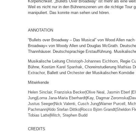
Körperlichkeit. „Bullets Over Broadway“ ist mehr als eine we
Weil es nicht nur in den Bühnenszenen um die richtige Tour 
manipuliert. Das konnte man sehen und hören.
ANNOTATION
“Bullets over Broadway – Das Musical” von Wood Allen nach
Broadway« von Woody Allen und Douglas McGrath. Deutsche
Thannhäuser. Deutschsprachige Erstaufführung. Musikalisch
Musikalische Leitung
Christoph-Johannes Eichhorn
, Regie
Cu
Bühne, Kostüm
Karel Spanhak
, Choreinstudierung
Mathias D
Extrachor
, Ballett und
Orchester
der Musikalischen Komödie
Mitwirkende
Helen Sinclair, Franziska Becker|
Olive Neal, Jasmin Eberl
|
El
Jung|
Lorna Jana-Maria Eberhardt
|
Kay, Dagmar Zeromska|
Dav
Justus Seeger|
Nick Valenti, Cusch Jung|
Warner Purcell, Mich
Pachmann|
Aldo Stefan Dittko|
Rocco Björn Grandt|
Sheldon Fl
Tobias Latte|
Mitch, Stephen Budd
CREDITS