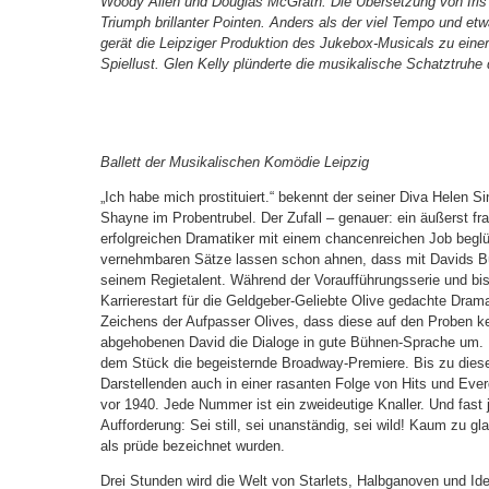
Woody Allen und Douglas McGrath. Die Übersetzung von Iris
Triumph brillanter Pointen. Anders als der viel Tempo und e
gerät die Leipziger Produktion des Jukebox-Musicals zu eine
Spiellust. Glen Kelly plünderte die musikalische Schatztruhe
Ballett der Musikalischen Komödie Leipzig
„Ich habe mich prostituiert.“ bekennt der seiner Diva Helen Si
Shayne im Probentrubel. Der Zufall – genauer: ein äußerst fra
erfolgreichen Dramatiker mit einem chancenreichen Job beglü
vernehmbaren Sätze lassen schon ahnen, dass mit Davids Büh
seinem Regietalent. Während der Voraufführungsserie und bi
Karrierestart für die Geldgeber-Geliebte Olive gedachte Dra
Zeichens der Aufpasser Olives, dass diese auf den Proben ke
abgehobenen David die Dialoge in gute Bühnen-Sprache um. D
dem Stück die begeisternde Broadway-Premiere. Bis zu diese
Darstellenden auch in einer rasanten Folge von Hits und Eve
vor 1940. Jede Nummer ist ein zweideutige Knaller. Und fast
Aufforderung: Sei still, sei unanständig, sei wild! Kaum zu g
als prüde bezeichnet wurden.
Drei Stunden wird die Welt von Starlets, Halbganoven und Id