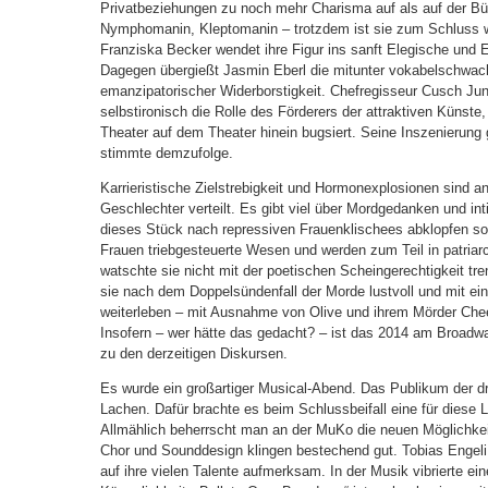
Privatbeziehungen zu noch mehr Charisma auf als auf der Büh
Nymphomanin, Kleptomanin – trotzdem ist sie zum Schluss 
Franziska Becker wendet ihre Figur ins sanft Elegische und E
Dagegen übergießt Jasmin Eberl die mitunter vokabelschwa
emanzipatorischer Widerborstigkeit. Chefregisseur Cusch Jung
selbstironisch die Rolle des Förderers der attraktiven Künste,
Theater auf dem Theater hinein bugsiert. Seine Inszenierung 
stimmte demzufolge.
Karrieristische Zielstrebigkeit und Hormonexplosionen sind a
Geschlechter verteilt. Es gibt viel über Mordgedanken und
dieses Stück nach repressiven Frauenklischees abklopfen sol
Frauen triebgesteuerte Wesen und werden zum Teil in patria
watschte sie nicht mit der poetischen Scheingerechtigkeit tre
sie nach dem Doppelsündenfall der Morde lustvoll und mit e
weiterleben – mit Ausnahme von Olive und ihrem Mörder Chee
Insofern – wer hätte das gedacht? – ist das 2014 am Broadwa
zu den derzeitigen Diskursen.
Es wurde ein großartiger Musical-Abend. Das Publikum der dr
Lachen. Dafür brachte es beim Schlussbeifall eine für diese
Allmählich beherrscht man an der MuKo die neuen Möglichkei
Chor und Sounddesign klingen bestechend gut. Tobias Engel
auf ihre vielen Talente aufmerksam. In der Musik vibrierte e