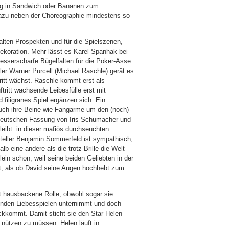
dog in Sandwich oder Bananen zum
dazu neben der Choreographie mindestens so
alten Prospekten und für die Spielszenen,
dekoration. Mehr lässt es Karel Spanhak bei
esserscharfe Bügelfalten für die Poker-Asse.
er Warner Purcell (Michael Raschle) gerät es
itt wächst. Raschle kommt erst als
tritt wachsende Leibesfülle erst mit
 filigranes Spiel ergänzen sich. Ein
ouch ihre Beine wie Fangarme um den (noch)
r deutschen Fassung von Iris Schumacher und
bleibt in dieser mafiös durchseuchten
teller Benjamin Sommerfeld ist sympathisch,
 eine andere als die trotz Brille die Welt
in schon, weil seine beiden Geliebten in der
kt, als ob David seine Augen hochhebt zum
ht hausbackene Rolle, obwohl sogar sie
enden Liebesspielen unternimmt und doch
ckkommt. Damit sticht sie den Star Helen
 nützen zu müssen. Helen läuft in