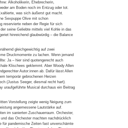
ne: Alkoholikerin, Ehebrecherin,
weder am Boden noch im Entzug oder tot.
xaltierte, was sich äußerst gut macht.
che Sexpuppe Olive mit schon
 reservierte neben der Regie für sich
 der seine Geliebte mittels viel Kohle in das
geriet hinreichend glaubwürdig – die Balance
nnähernd gleichgewichtig auf zwei
 intime Druckmomente zu lachen. Wenn jemand
lte: Ja – hier sind quotengerecht auch
rchale Klischees geklemmt. Aber Woody Allen
ndgerechter Autor:innen ab. Dafür lässt Allen
inem temporär gebrochenen Herzen
ch (Justus Seeger, diesmal recht hart).
y uraufgeführte Musical durchaus ein Beitrag
itten Vorstellung zeigte wenig Neigung zum
 Leistung angemessene Lautstärke auf.
ten im sanierten Zuschauerraum. Orchester,
i und das Orchester machten nachdrücklich
ine für pandemische Zeiten fast unverschämte