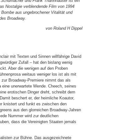
 Schumacher und Frank Thannhäuser ist ein
twas Nostalgie verblendende Film von 1994
r Bombe aus ungebrochener Vitalität und
 des Broadway.
von Roland H Dippel
nclair mit Texten und Sinnen willfährige David
gwürdiger Zufall – hat den bislang wenig
ckt. Aber die wenigen auf den Proben
nenprosa weitaus weniger los ist als mit
s zur Broadway-Premiere nimmt das als
ma eine unerwartete Wende. Cheech, seines
ine erotischen Dinger dreht, schreibt dem
amit beschert er, der heimliche Koautor,
r knistert und funkt es zwischen den
rgreens aus den glorreichen Broadway-Jahren
 jede Nummer wird zur deutlichen
lauben, dass die Vereinigten Staaten jemals
ealisten zur Bühne. Das ausgezeichnete