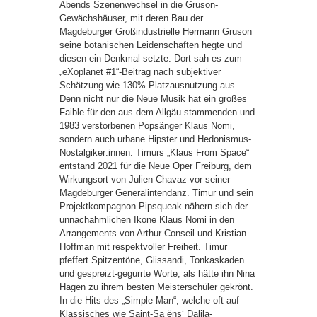
Abends Szenenwechsel in die Gruson-
Gewächshäuser, mit deren Bau der
Magdeburger Großindustrielle Hermann Gruson
seine botanischen Leidenschaften hegte und
diesen ein Denkmal setzte. Dort sah es zum
„eXoplanet #1“-Beitrag nach subjektiver
Schätzung wie 130% Platzausnutzung aus.
Denn nicht nur die Neue Musik hat ein großes
Faible für den aus dem Allgäu stammenden und
1983 verstorbenen Popsänger Klaus Nomi,
sondern auch urbane Hipster und Hedonismus-
Nostalgiker:innen. Timurs „Klaus From Space“
entstand 2021 für die Neue Oper Freiburg, dem
Wirkungsort von Julien Chavaz vor seiner
Magdeburger Generalintendanz. Timur und sein
Projektkompagnon Pipsqueak nähern sich der
unnachahmlichen Ikone Klaus Nomi in den
Arrangements von Arthur Conseil und Kristian
Hoffman mit respektvoller Freiheit. Timur
pfeffert Spitzentöne, Glissandi, Tonkaskaden
und gespreizt-gegurrte Worte, als hätte ihn Nina
Hagen zu ihrem besten Meisterschüler gekrönt.
In die Hits des „Simple Man“, welche oft auf
Klassisches wie Saint-Sa ëns‘ Dalila-