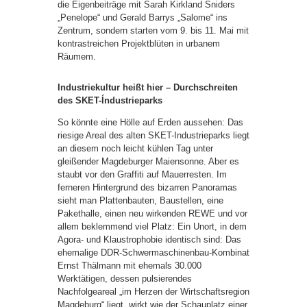
die Eigenbeiträge mit Sarah Kirkland Sniders
„Penelope“ und Gerald Barrys „Salome“ ins
Zentrum, sondern starten vom 9. bis 11. Mai mit
kontrastreichen Projektblüten in urbanem
Räumem.
Industriekultur heißt hier – Durchschreiten
des SKET-Índustrieparks
So könnte eine Hölle auf Erden aussehen: Das
riesige Areal des alten SKET-Industrieparks liegt
an diesem noch leicht kühlen Tag unter
gleißender Magdeburger Maiensonne. Aber es
staubt vor den Graffiti auf Mauerresten. Im
ferneren Hintergrund des bizarren Panoramas
sieht man Plattenbauten, Baustellen, eine
Pakethalle, einen neu wirkenden REWE und vor
allem beklemmend viel Platz: Ein Unort, in dem
Agora- und Klaustrophobie identisch sind: Das
ehemalige DDR-Schwermaschinenbau-Kombinat
Ernst Thälmann mit ehemals 30.000
Werktätigen, dessen pulsierendes
Nachfolgeareal „im Herzen der Wirtschaftsregion
Magdeburg“ liegt, wirkt wie der Schauplatz einer