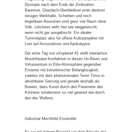
Dystopie nach dem Ende der Zivilisation.
Baureste, Glasdach-Überbleibsel einer dereinst
riesigen Werkhalle, Scherben und noch
begehbare Bauruinen sind ganz viel Raum ohne
Volk. Letzteres wirkt hier wie weggewischt,
wenn nicht gar ausgelöscht. Ein idealer
Tummelplatz also für offene Kulturprojekte mit
Lust auf Assoziatives und Apokalypse.
Der erste Tag von eXoplanet #1 stellt interaktive
Musiktheater-Konfektion in diesen Un-Raum und
Virtuosentum in Elite-Atmosphäre gegenüber.
Ersteres mit künstlerischer Belanglosigkeit,
zweites mit dem phänomenalen Tenor Timur in
absehbarer Setzung und gerade deshalb als
Beweis, dass Kunst durch den Parameter des
Könnens mindestens so viel gewinnt wie durch
den des Wollens.
Industrial Mechthild Ensemble
Es sei mit hohem Respekt vor dem Einsatz des