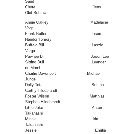
Sand
Chöre Jens
Olaf Buhrow
Annie Oakley Madelaine
Vogt
Frank Butler Jason-
Nandor Tomory
Buffalo Bill Laszlo
Varga
Pawnee Bill Jason Lee
Sitting Bull Leander
de Marel
Charlie Davenport Michael
Junge
Dolly Tate Bettina
Corthy-Hildebrandt
Foster Wilson Matthias
Stephan Hildebrandt
Little Jake Anton
Takahashi
Minnie Ida
Takahashi
Jessie Emilia