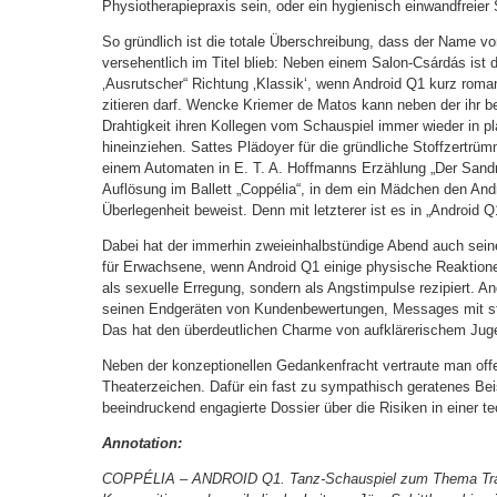
Physiotherapiepraxis sein, oder ein hygienisch einwandfreier
So gründlich ist die totale Überschreibung, dass der Name v
versehentlich im Titel blieb: Neben einem Salon-Csárdás ist d
‚Ausrutscher“ Richtung ‚Klassik‘, wenn Android Q1 kurz rom
zitieren darf. Wencke Kriemer de Matos kann neben der ihr 
Drahtigkeit ihren Kollegen vom Schauspiel immer wieder in p
hineinziehen. Sattes Plädoyer für die gründliche Stoffzertrü
einem Automaten in E. T. A. Hoffmanns Erzählung „Der Sandm
Auflösung im Ballett „Coppélia“, in dem ein Mädchen den Andr
Überlegenheit beweist. Denn mit letzterer ist es in „Android Q
Dabei hat der immerhin zweieinhalbstündige Abend auch sein
für Erwachsene, wenn Android Q1 einige physische Reaktione
als sexuelle Erregung, sondern als Angstimpulse rezipiert. A
seinen Endgeräten von Kundenbewertungen, Messages mit st
Das hat den überdeutlichen Charme von aufklärerischem Juge
Neben der konzeptionellen Gedankenfracht vertraute man off
Theaterzeichen. Dafür ein fast zu sympathisch geratenes Beis
beeindruckend engagierte Dossier über die Risiken in einer t
Annotation:
COPPÉLIA – ANDROID Q1. Tanz-Schauspiel zum Thema Tra