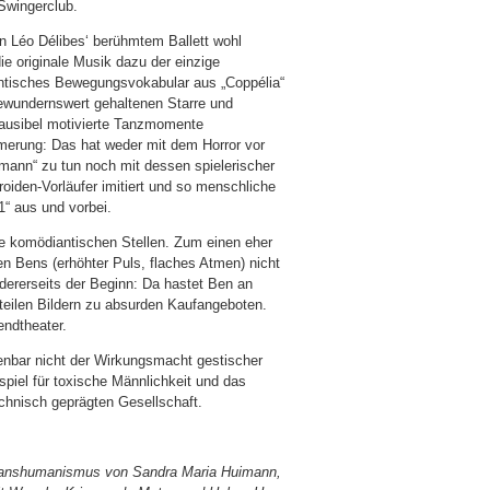
 Swingerclub.
on Léo Délibes‘ berühmtem Ballett wohl
ie originale Musik dazu der einzige
antisches Bewegungsvokabular aus „Coppélia“
bewundernswert gehaltenen Starre und
lausibel motivierte Tanzmomente
mmerung: Das hat weder mit dem Horror vor
ann“ zu tun noch mit dessen spielerischer
oiden-Vorläufer imitiert und so menschliche
1“ aus und vorbei.
e komödiantischen Stellen. Zum einen eher
n Bens (erhöhter Puls, flaches Atmen) nicht
ndererseits der Beginn: Da hastet Ben an
eilen Bildern zu absurden Kaufangeboten.
ndtheater.
enbar nicht der Wirkungsmacht gestischer
piel für toxische Männlichkeit und das
echnisch geprägten Gesellschaft.
nshumanismus von Sandra Maria Huimann,