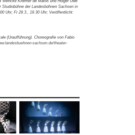
mit Wencke Kriemer de Matos und Holger Uwe
der Studiobühne der Landesbühnen Sachsen in
00 Uhr; Fr 29.3., 19.30 Uhr; Veröffentlicht:
le (Uraufführung). Choreografie von Fabio
www.landesbuehnen-sachsen.de/theater-