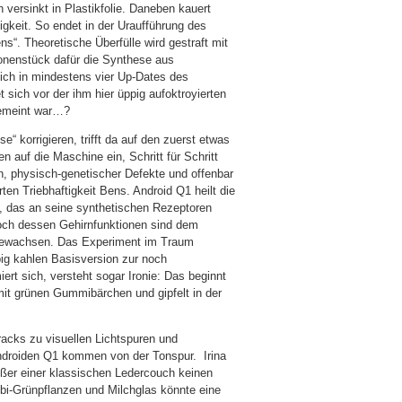
 versinkt in Plastikfolie. Daneben kauert
tigkeit. So endet in der Uraufführung des
“. Theoretische Überfülle wird gestraft mit
sonenstück dafür die Synthese aus
ich in mindestens vier Up-Dates des
 sich vor der ihm hier üppig aufoktroyierten
gemeint war…?
“ korrigieren, trifft da auf den zuerst etwas
n auf die Maschine ein, Schritt für Schritt
n, physisch-genetischer Defekte und offenbar
en Triebhaftigkeit Bens. Android Q1 heilt die
 das an seine synthetischen Rezeptoren
doch dessen Gehirnfunktionen sind dem
 gewachsen. Das Experiment im Traum
big kahlen Basisversion zur noch
rt sich, versteht sogar Ironie: Das beginnt
mit grünen Gummibärchen und gipfelt in der
acks zu visuellen Lichtspuren und
ndroiden Q1 kommen von der Tonspur. Irina
ußer einer klassischen Ledercouch keinen
bi-Grünpflanzen und Milchglas könnte eine