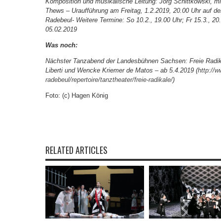
Komposition und musikalische Leitung: Jörg Schittkowski, 
Thews – Uraufführung am Freitag, 1.2.2019, 20.00 Uhr auf 
Radebeul-
Weitere Termine: So 10.2., 19.00 Uhr; Fr 15.3., 20.
05.02.2019
Was noch:
Nächster Tanzabend der Landesbühnen Sachsen: Freie Radika
Liberti und Wencke Kriemer de Matos – ab 5.4.2019 (
http://
radebeul/repertoire/tanztheater/freie-radikale/
)
Foto: (c) Hagen König
RELATED ARTICLES