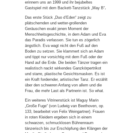
erinnern uns an 1999 und ihr bejubeltes
Gastspiel mit dem Backett-Tanzstück „May
B“
.
Das erste Stück „Duo d’Eden“ zeigt zu
plätschernden und wetter-grollenden
Geräuschen exakt jenen Moment der
Menschheitsgeschichte, in dem Adam und Eva
das Paradis verlassen. Sie tun es zögerlich
ängstlich. Eva wagt nicht den Fuß auf den
Boden zu setzen. Sie klammert sich an Adam
und tippt nur vorsichtig mit dem Fuß oder der
Hand auf die Erde. Die beiden Tänzer tragen ein
realistisch nackt wirkendes Ganzkörpertrikot
und starre, plastische Gesichtsmasken. Es ist
ein Kraft fordernder, artistischer Tanz. Er erzählt
über den schweren Anfang von allem und die
Frau, die mehr Last als Partnerin ist. So what.
Ein weiteres Vitrinenstück ist Maguy Marin
„Große Fuge“ (von Ludwig van Beethoven, op.
133, bearbeitet von Felix Weingartner). Frauen
in roten Kleidern ergeben sich in einem
schwarzen, schmucklosen Bühnenraum
tänzerisch bis zur Erschöpfung den Klängen der