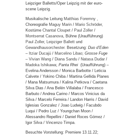
Leipziger Balletts/Oper Leipzig mit der euro-
scene Leipzig.
Musikalische Leitung
Matthias Foremny
,
Choreografie
Maguy Marin
/
Mario Schröder
,
Kostüme
Chantal Cloupet
/
Paul Zoller
/
Montserrat Casanova
, Bühne (Uraufführung)
Paul Zoller
,
Leipziger Ballett
und
Gewandhausorchester
. Besetzung:
Duo d’Eden
–
Itziar Ducajú
/
Marcelino Libao
;
Grosse Fuge
–
Vivian Wang
/
Diana Sandu
/
Natasa Dudar
/
Madoka Ishikawa
;
Panta Rhei
(Uraufführung) –
Evelina Andersson / Monica Barbotte / Leticia
Calvete / Yokino Chiba / Martina Gellida Planes
/ Mana Matsumura / Kalina Petkova / Caetana
Silva Dias / Ana Belén Villalaba / Francesco
Barbuto / Andrea Carino / Marcos Vinicius da
Silva / Marcelo Ferreira / Landon Harris / David
Iglesias Gonzalez / Joao Ludwig / Facubdo
Luqui / Pedro Luz / Youngchan Moon /
Alessandro Repellini / Daniel Roces Gómez /
Igor Silva / Vincenzo Timpa.
Besuchte Vorstellung: Premiere 13.11.22;