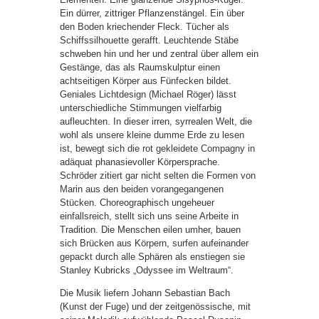
Ein dürrer, zittriger Pflanzenstängel. Ein über
den Boden kriechender Fleck. Tücher als
Schiffssilhouette gerafft. Leuchtende Stäbe
schweben hin und her und zentral über allem ein
Gestänge, das als Raumskulptur einen
achtseitigen Körper aus Fünfecken bildet.
Geniales Lichtdesign (Michael Röger) lässt
unterschiedliche Stimmungen vielfarbig
aufleuchten. In dieser irren, syrrealen Welt, die
wohl als unsere kleine dumme Erde zu lesen
ist, bewegt sich die rot gekleidete Compagny in
adäquat phanasievoller Körpersprache.
Schröder zitiert gar nicht selten die Formen von
Marin aus den beiden vorangegangenen
Stücken. Choreographisch ungeheuer
einfallsreich, stellt sich uns seine Arbeite in
Tradition. Die Menschen eilen umher, bauen
sich Brücken aus Körpern, surfen aufeinander
gepackt durch alle Sphären als enstiegen sie
Stanley Kubricks „Odyssee im Weltraum“.
Die Musik liefern Johann Sebastian Bach
(Kunst der Fuge) und der zeitgenössische, mit