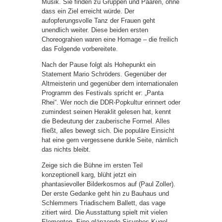
Musik. Sie finden zu Gruppen und Paaren, ohne
dass ein Ziel erreicht würde. Der
aufopferungsvolle Tanz der Frauen geht
unendlich weiter. Diese beiden ersten
Choreograhien waren eine Homage – die freilich
das Folgende vorbereitete.
Nach der Pause folgt als Hohepunkt ein
Statement Mario Schröders. Gegenüber der
Altmeisterin und gegenüber dem internationalen
Programm des Festivals spricht er: „Panta
Rhei“. Wer noch die DDR-Popkultur erinnert oder
zumindest seinen Heraklit gelesen hat, kennt
die Bedeutung der zauberische Formel. Alles
fließt, alles bewegt sich. Die populäre Einsicht
hat eine gern vergessene dunkle Seite, nämlich
das nichts bleibt.
Zeige sich die Bühne im ersten Teil
konzeptionell karg, blüht jetzt ein
phantasievoller Bilderkosmos auf (Paul Zoller).
Der erste Gedanke geht hin zu Bauhaus und
Schlemmers Triadischem Ballett, das vage
zitiert wird. Die Ausstattung spielt mit vielen
Elementen. Eine glänzende Sisyphos-Kugel.