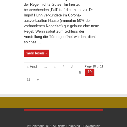
der Regel nichts Gutes. Im hier zu
besprechenden „Fall“ traf dies nicht zu. Dr.
Ingolf Huhn verkündete im Corona-
ausverkauften Hause (immerhin 50% der
vorhandenen Kapazität) gut gelaunt eine neue
Regel: Wenn sofort zum Schluss der
Vorstellung die Türen geöffnet würden, dient
solches ...
mehr lesen »
« First
...
«
7
8
Page 10 of 11
10
9
11
»
© Copyright 2013, All Rights Reserved. | Powered by