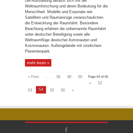
Die Ausstellung befasst sich mit der
Weltraumforschung und deren Bedeutung für die
Menschheit. Modelle und Exponate wie
Satelliten und Raumanzüge veranschaulichen
die Entwicklung der Raumfahrt. Besondere
Beachtung erfahren die unbemannte Raumfahrt
unter deutscher Beteiligung sowie alle
Weltraumflüge deutscher Astronauten und
Kosmonauten. Außengelände mit sinnlichem
Planentenpark.
mehr lesen »
« First
...
30
40
50
Page 54 of 56
«
52
54
53
55
56
»