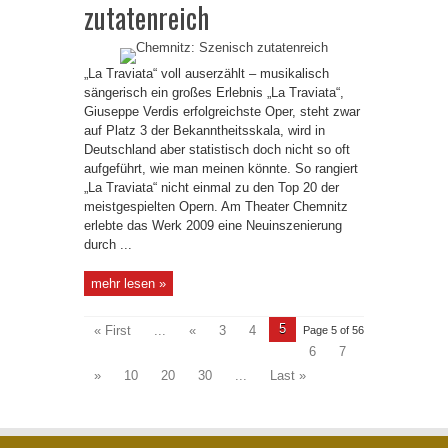
zutatenreich
„La Traviata“ voll auserzählt – musikalisch
sängerisch ein großes Erlebnis „La Traviata“,
Giuseppe Verdis erfolgreichste Oper, steht zwar
auf Platz 3 der Bekanntheitsskala, wird in
Deutschland aber statistisch doch nicht so oft
aufgeführt, wie man meinen könnte. So rangiert
„La Traviata“ nicht einmal zu den Top 20 der
meistgespielten Opern. Am Theater Chemnitz
erlebte das Werk 2009 eine Neuinszenierung
durch ...
mehr lesen »
5
« First
...
«
3
4
Page 5 of 56
6
7
»
10
20
30
...
Last »